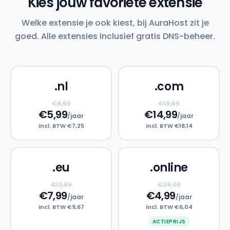
Kies jouw favoriete extensie
Welke extensie je ook kiest, bij AuraHost zit je
goed. Alle extensies inclusief gratis DNS-beheer.
.nl
.com
€9,99
€19,99
€5,99
€14,99
/jaar
/jaar
incl. BTW €7,25
incl. BTW €18,14
.eu
.online
€12,99
€39,00
€7,99
€4,99
/jaar
/jaar
incl. BTW €9,67
incl. BTW €6,04
ACTIEPRIJS