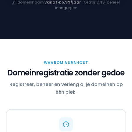
.nl domeinnaam
vanaf €5,99/jaar
· Gratis DNS-beheer
inbegrepen
WAAROM AURAHOST
Domeinregistratie zonder gedoe
Registreer, beheer en verleng al je domeinen op
één plek.