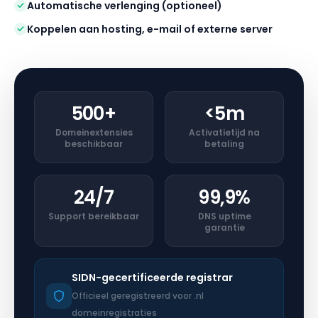
Automatische verlenging (optioneel)
Koppelen aan hosting, e-mail of externe server
500+
<5m
Domein­extensies
Activatie­tijd na
beschikbaar
betaling
24/7
99,9%
Support bereikbaar
DNS uptime
garantie
SIDN-gecertificeerde registrar
Officieel geregistreerd voor .nl
domeinregistraties