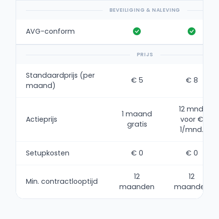
BEVEILIGING & NALEVING
AVG-conform
PRIJS
Standaardprijs (per
€ 5
€ 8
maand)
12 mnd.
1 maand
Actieprijs
voor €
gratis
1/mnd.
Setupkosten
€ 0
€ 0
12
12
Min. contractlooptijd
maanden
maanden