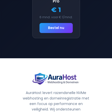
Pro
€ 1
6 mnd. voor € 1/mnd.
Bestel nu
AuraHost levert razendsnelle NVMe
webhosting en domeinregistratie met
een focus op performance en
veiligheid. Wij ondersteunen