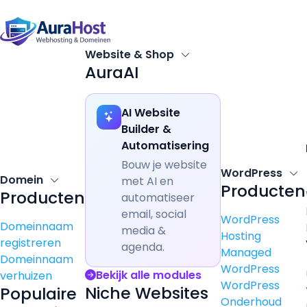
Website & Shop
AuraAI
AI Website
Builder &
Automatisering
Bouw je website
WordPress
Domein
met AI en
Producten
Producten
automatiseer
email, social
WordPress
Domeinnaam
media &
Hosting
registreren
agenda.
Managed
Domeinnaam
WordPress
Bekijk alle modules
verhuizen
WordPress
Niche Websites
Populaire
Onderhoud