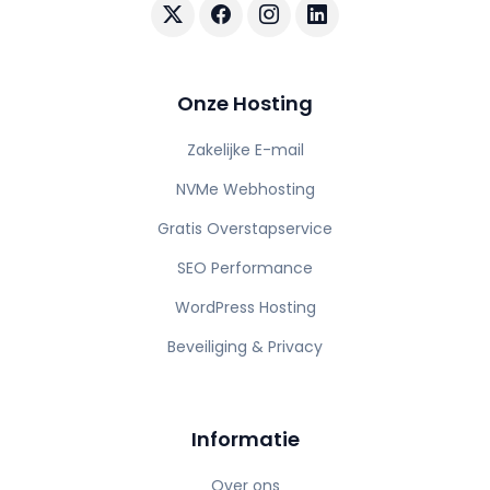
Volg AuraHost op X
Volg AuraHost op Facebook
Volg AuraHost op Instagram
Volg AuraHost op Linke
Onze Hosting
Zakelijke E-mail
NVMe Webhosting
Gratis Overstapservice
SEO Performance
WordPress Hosting
Beveiliging & Privacy
Informatie
Over ons