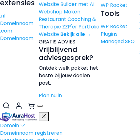
extensies
Website Builder met AI
WP Rocket
Webshop Maken
Tools
.nl
Restaurant
Coaching &
Domeinnaam
WP Rocket
Therapie
ZZP'er
Portfolio
.com
Plugins
Website
Bekijk alle →
Domeinnaam
Managed SEO
GRATIS ADVIES
Vrijblijvend
adviesgesprek?
Ontdek welk pakket het
beste bij jouw doelen
past.
Plan nu in
Domein
Domeinnaam registreren