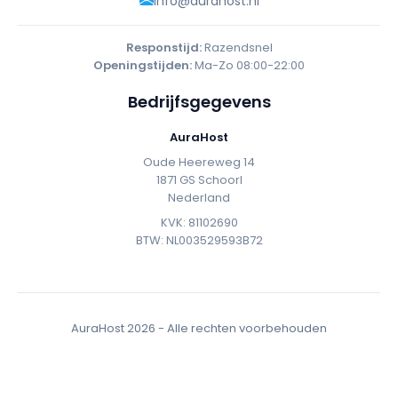
info@aurahost.nl
Responstijd:
Razendsnel
Openingstijden:
Ma-Zo 08:00-22:00
Bedrijfsgegevens
AuraHost
Oude Heereweg 14
1871 GS Schoorl
Nederland
KVK: 81102690
BTW: NL003529593B72
AuraHost
2026 - Alle rechten voorbehouden