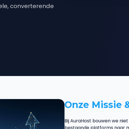
ele, converterende
Onze Missie &
Bij AuraHost bouwen we nie
bestaande platforms naar 