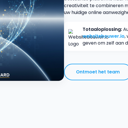
creativiteit te combineren 
uw huidige online aanwezig
Totaaloplossing:
Au
websitebouwer.io
,
geven om zelf aan d
Ontmoet het team