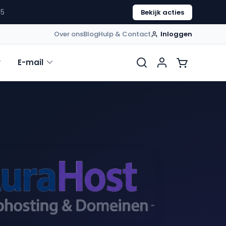
52
Bekijk acties
Over ons
Blog
Hulp & Contact
Inloggen
E-mail