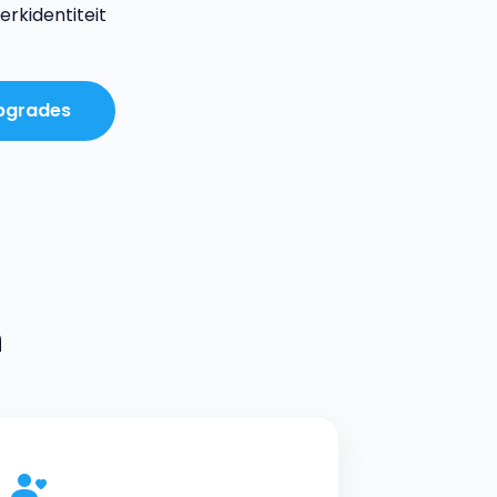
rkidentiteit
Upgrades
n