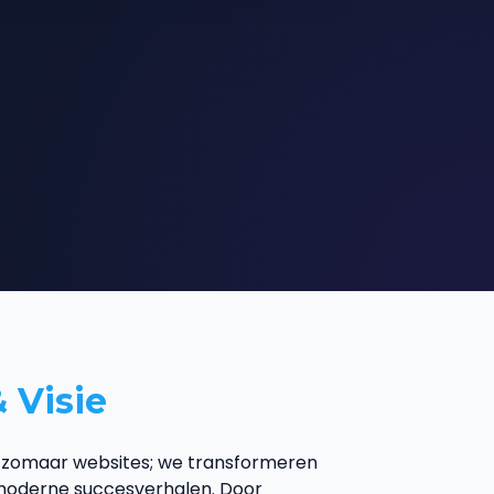
 Visie
t zomaar websites; we transformeren
moderne succesverhalen. Door