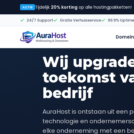
Tijdelijk
20% korting
op alle hostingpakketten!
ACTIE
24/7 Support
Gratis Verhuisservice
99.9% Uptim
Domein
OVER AURAHOST
Wij upgrad
toekomst v
bedrijf
AuraHost is ontstaan uit een p
technologie en ondernemersc
elke onderneming met een b