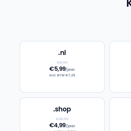
.nl
€9,99
€5,99
/jaar
incl. BTW €7,25
.shop
€29,00
€4,99
/jaar