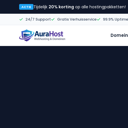
Tijdelijk
20% korting
op alle hostingpakketten!
ACTIE
24/7 Support
Gratis Verhuisservice
99.9% Uptim
Domein