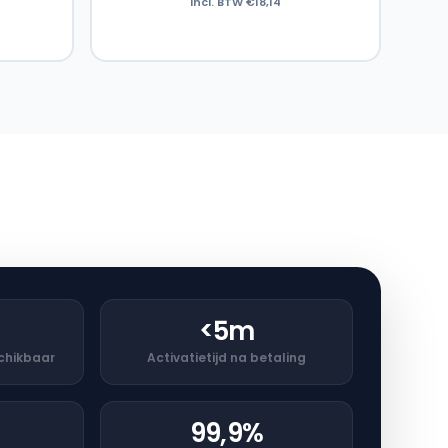
incl. BTW €18,14
<5m
chikbaar
Activatie­tijd na betaling
99,9%