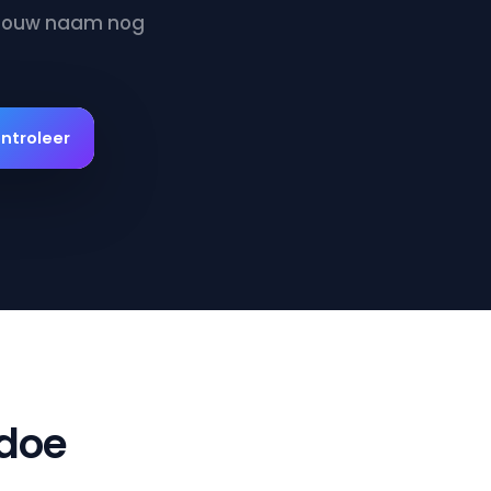
f jouw naam nog
ntroleer
edoe