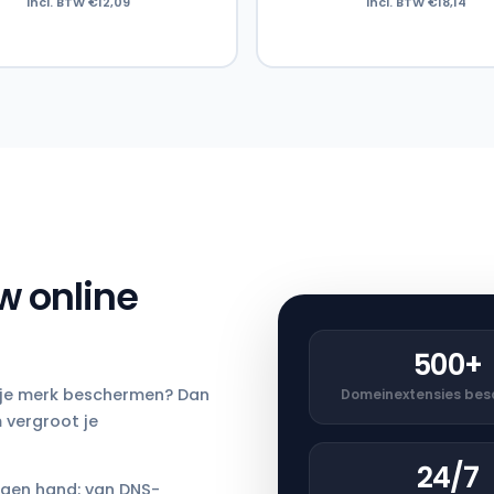
incl. BTW €12,09
incl. BTW €18,14
w online
500+
f je merk beschermen? Dan
Domein­extensies bes
 vergroot je
24/7
igen hand: van DNS-