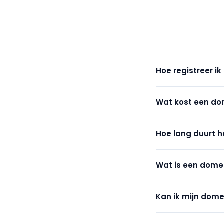
Hoe registreer 
Typ je gewenste n
Wat kost een do
beschikbaar is. Kli
Bancontact of cred
De prijs hangt af 
Hoe lang duurt h
€9,99/jaar), een .
De meeste domeinen
Wat is een dome
bevestigingsmail z
Een domeinextensi
Kan ik mijn dome
in een domeinnaam, 
Ja. Je kunt een do