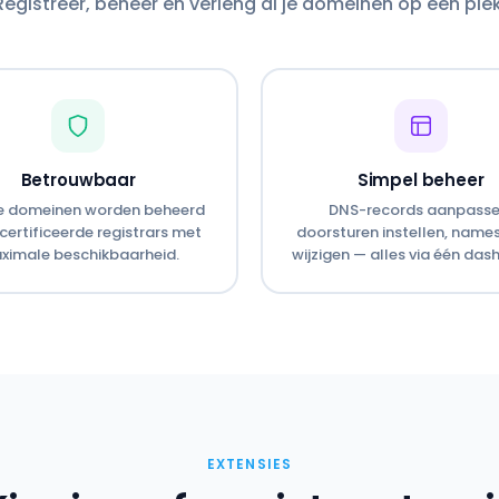
Registreer, beheer en verleng al je domeinen op één plek
Betrouwbaar
Simpel beheer
ze domeinen worden beheerd
DNS-records aanpasse
certificeerde registrars met
doorsturen instellen, name
ximale beschikbaarheid.
wijzigen — alles via één das
EXTENSIES