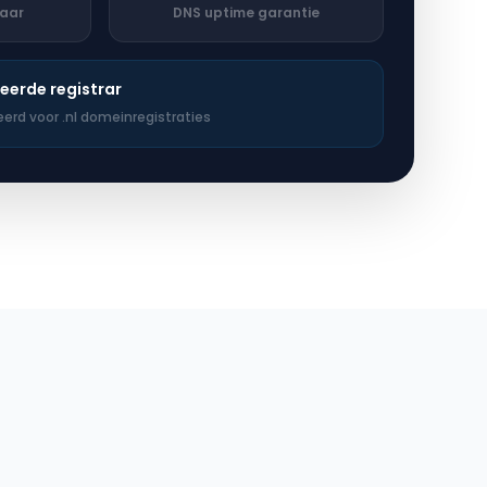
baar
DNS uptime garantie
eerde registrar
reerd voor .nl domeinregistraties