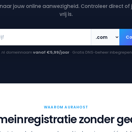
 naar jouw online aanwezigheid. Controleer direct o
vrij is.
Co
.nl domeinnaam
vanaf €5,99/jaar
· Gratis DNS-beheer inbegrepen
WAAROM AURAHOST
einregistratie zonder g