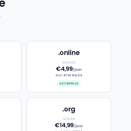
e
e
.online
€39,00
€4,99
/jaar
incl. BTW €6,04
ACTIEPRIJS
.org
€19,99
€14,99
/jaar