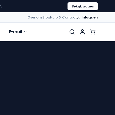
54
Bekijk acties
Over ons
Blog
Hulp & Contact
Inloggen
E-mail