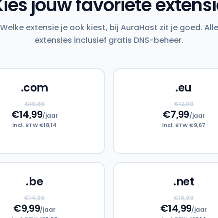
Kies jouw favoriete extensi
Welke extensie je ook kiest, bij AuraHost zit je goed. All
extensies inclusief gratis DNS-beheer.
.com
.eu
€19,99
€12,99
€14,99
€7,99
/jaar
/jaar
incl. BTW €18,14
incl. BTW €9,67
.be
.net
€14,99
€19,99
€9,99
€14,99
/jaar
/jaar