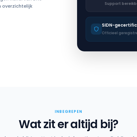
Support bereik
 overzichtelijk
SIDN-gecertific
Officieel geregist
INBEGREPEN
Wat zit er altijd bij?