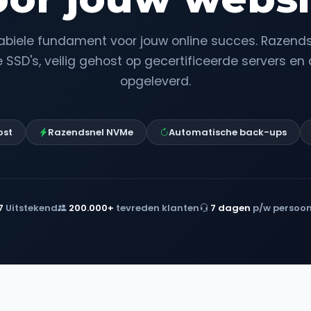
abiele fundament voor jouw online succes. Razend
SSD's, veilig gehost op gecertificeerde servers en 
opgeleverd.
ost
Razendsnel NVMe
Automatische back-ups
7
Uitstekend
200.000+
tevreden klanten
7 dagen
p/w persoon