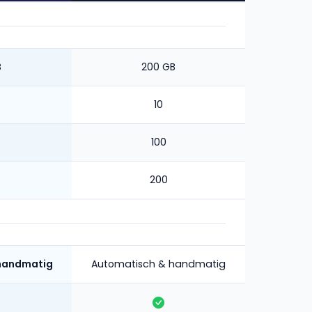
B
200 GB
10
100
200
handmatig
Automatisch & handmatig