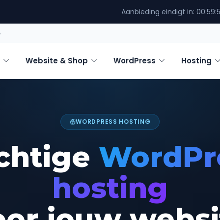
Aanbieding eindigt in:
00:59:
e
Website & Shop
WordPress
Hosting
WORDPRESS HOSTING
chtige
WordPr
hosting
oor jouw websi