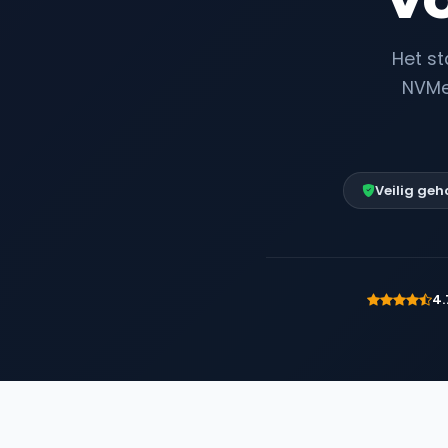
Het st
NVMe 
Veilig geh
4.