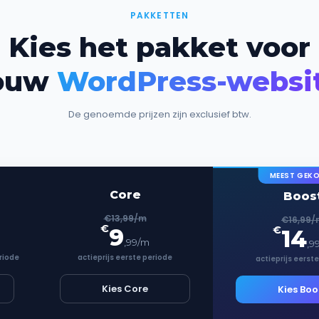
PAKKETTEN
Kies het pakket voor
ouw
WordPress-websi
De genoemde prijzen zijn exclusief btw.
MEEST GEK
Core
Boos
€13,99/m
€16,99/
€
9
€
14
,99/m
,9
riode
actieprijs eerste periode
actieprijs eerst
Kies Core
Kies Boo