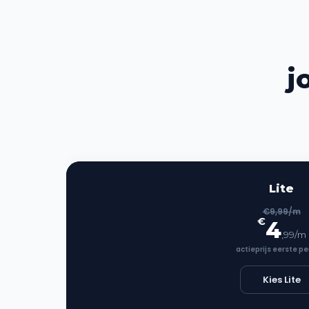
j
Lite
€9,99/m
€
4
,99/m
actieprijs eerste pe
Kies Lite