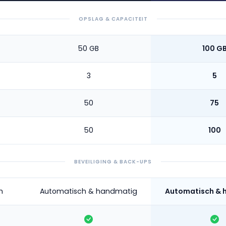
OPSLAG & CAPACITEIT
50 GB
100 G
3
5
50
75
50
100
BEVEILIGING & BACK-UPS
h
Automatisch & handmatig
Automatisch & 