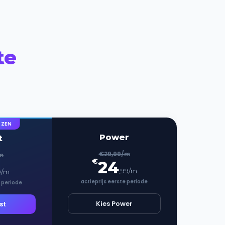
te
OZEN
Power
t
€29,99/m
m
€
24
,99/m
9/m
actieprijs eerste periode
e periode
Kies Power
st