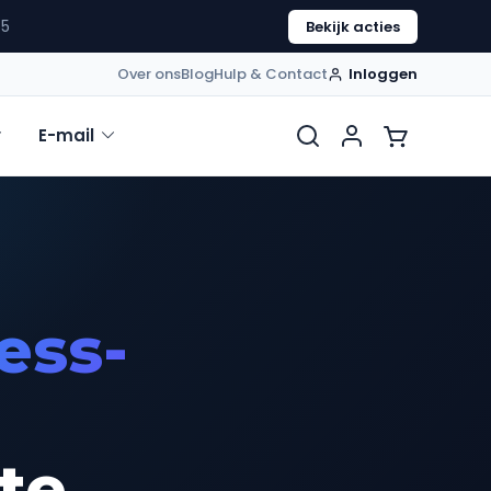
54
Bekijk acties
Over ons
Blog
Hulp & Contact
Inloggen
E-mail
ess-
te