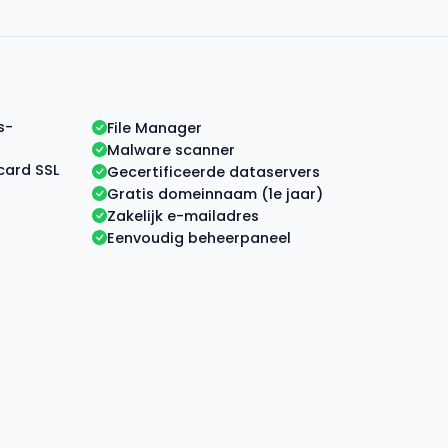
s-
File Manager
Malware scanner
card SSL
Gecertificeerde dataservers
Gratis domeinnaam (1e jaar)
Zakelijk e-mailadres
Eenvoudig beheerpaneel