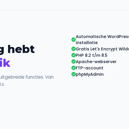
Automatische WordPres
installatie
g hebt
Gratis Let's Encrypt Wild
PHP 8.2 t/m 8.5
ik
Apache-webserver
FTP-account
phpMyAdmin
itgebreide functies. Van
.x.