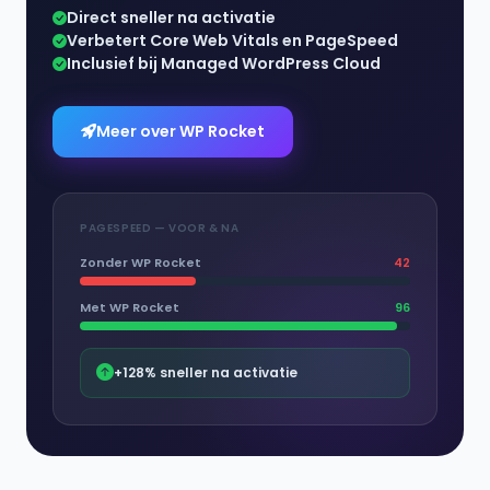
Direct sneller na activatie
Verbetert Core Web Vitals en PageSpeed
Inclusief bij Managed WordPress Cloud
Meer over WP Rocket
PAGESPEED — VOOR & NA
Zonder WP Rocket
42
Met WP Rocket
96
+128% sneller na activatie