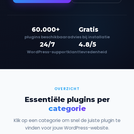
60.000+
Gratis
plugins beschikbaar
advies bij installatie
24/7
4.8/5
WordPress-support
klanttevredenheid
OVERZICHT
Essentiële plugins per
categorie
Klik op een categorie om snel de juiste plugin te
vinden voor jouw WordPress-website.