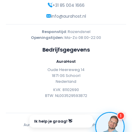
+31 85 004 1666
info@aurahost.nl
Responstijd:
Razendsnel
Openingstijden:
Ma-Zo 08:00-22:00
Bedrijfsgegevens
AuraHost
Oude Heereweg 14
1871 GS Schoorl
Nederland
KVK: 81102690
BTW: NL003529593B72
1
Ik help je graag! 👋
AuraHost
2026 - Alle rechten voorbehouden