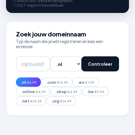
Gratis DNS-beheer inbegrepen
24/7 support beschikbaar
Zoek jouw domeinnaam
Typ de naam die je wilt registreren en kies een
extensie.
Controleer
.nl
.com
.eu
€5,99
€14,99
€7,99
.online
.shop
.be
€4,99
€4,99
€9,99
.net
.org
€14,99
€14,99