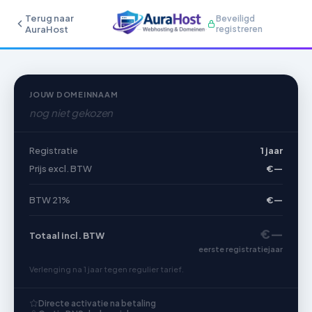
Terug naar
Beveiligd
AuraHost
registreren
JOUW DOMEINNAAM
nog niet gekozen
Registratie
1 jaar
Prijs excl. BTW
€—
BTW 21%
€—
€—
Totaal incl. BTW
eerste registratiejaar
Verlenging na 1 jaar tegen regulier tarief.
Directe activatie na betaling