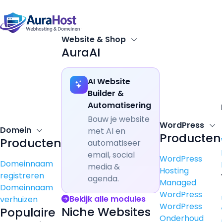
Website & Shop
AuraAI
AI Website
Builder &
Automatisering
Bouw je website
WordPress
Domein
met AI en
Producten
Producten
automatiseer
email, social
WordPress
Domeinnaam
media &
Hosting
registreren
agenda.
Managed
Domeinnaam
WordPress
Bekijk alle modules
verhuizen
WordPress
Niche Websites
Populaire
Onderhoud