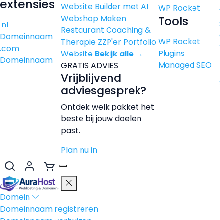
extensies
Website Builder met AI
WP Rocket
Webshop Maken
Tools
.nl
Restaurant
Coaching &
Domeinnaam
WP Rocket
Therapie
ZZP'er
Portfolio
.com
Plugins
Website
Bekijk alle →
Domeinnaam
Managed SEO
GRATIS ADVIES
Vrijblijvend
adviesgesprek?
Ontdek welk pakket het
beste bij jouw doelen
past.
Plan nu in
Domein
Domeinnaam registreren